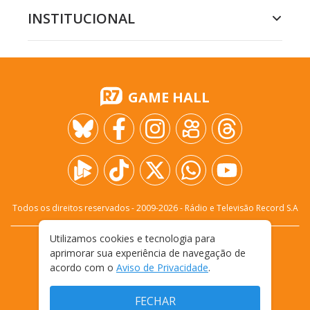
INSTITUCIONAL
GAME HALL
Todos os direitos reservados - 2009-
2026
- Rádio e Televisão Record S.A
Utilizamos cookies e tecnologia para
CARREIRA
FALE CONOSCO
PRIVACIDADE
aprimorar sua experiência de navegação de
TERMOS E CONDIÇÕES DE USO
acordo com o
Aviso de Privacidade
.
FECHAR