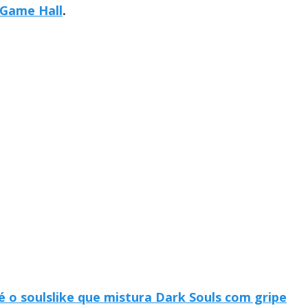
Game Hall
.
é o soulslike que mistura Dark Souls com gripe