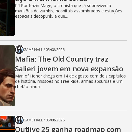
🧙‍♂️ Por Kazin Mage, o cronista que já sobreviveu a
mansões de zumbis, hospitais assombrados e estações
espaciais decopunk, e que...
GAME HALL
/
05/08/2026
Mafia: The Old Country traz
Salieri jovem em nova expansão
Man of Honor chega em 14 de agosto com dois capítulos
de história, missões no Free Ride, armas absurdas e um
chefão ainda...
GAME HALL
/
05/08/2026
Outlive 25 ganha roadmap com