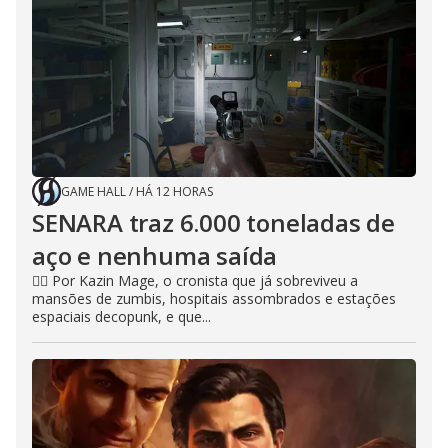
GAME HALL
/
HÁ 12 HORAS
SENARA traz 6.000 toneladas de
aço e nenhuma saída
🧙‍♂️ Por Kazin Mage, o cronista que já sobreviveu a
mansões de zumbis, hospitais assombrados e estações
espaciais decopunk, e que...