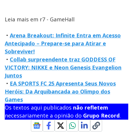
Leia mais em r7 - GameHall
•
Arena Breakout: Infinite Entra em Acesso
Antecipado – Prepare-se para Atirar e
Sobreviver!
•
Collab surpreendente traz GODDESS OF
VICTORY: NIKKE e Neon Genesis Evangelion
Juntos
•
EA SPORTS FC 25 Apresenta Seus Novos
Heróis: Da Arquibancada ao Olimpo dos
Games
Os textos aqui publicados
não refletem
necessariamente a opinião do
Grupo Record
.