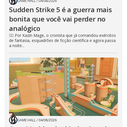
GAME HALL
/
04/08/2026
Sudden Strike 5 é a guerra mais
bonita que você vai perder no
analógico
🧙‍♂️ Por Kazin Mage, o cronista que já comandou exércitos
de fantasia, esquadrões de ficção científica e agora passa
a noite...
GAME HALL
/
04/08/2026