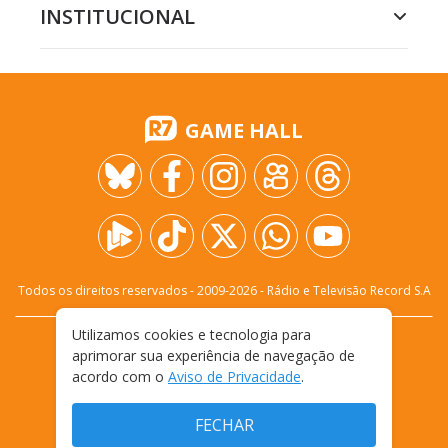
INSTITUCIONAL
GAME HALL
Todos os direitos reservados - 2009-
2026
- Rádio e Televisão Record S.A
Utilizamos cookies e tecnologia para
CARREIRA
FALE CONOSCO
PRIVACIDADE
aprimorar sua experiência de navegação de
TERMOS E CONDIÇÕES DE USO
acordo com o
Aviso de Privacidade
.
FECHAR