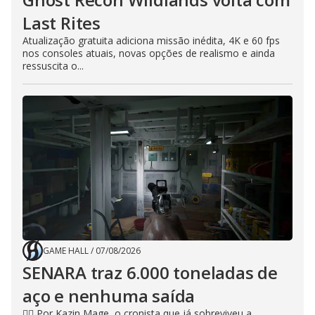
Last Rites
Atualização gratuita adiciona missão inédita, 4K e 60 fps
nos consoles atuais, novas opções de realismo e ainda
ressuscita o...
GAME HALL
/
07/08/2026
SENARA traz 6.000 toneladas de
aço e nenhuma saída
🧙‍♂️ Por Kazin Mage, o cronista que já sobreviveu a