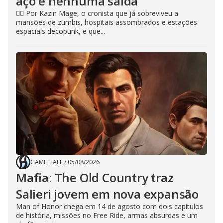
aço e nenhuma saída
🧙‍♂️ Por Kazin Mage, o cronista que já sobreviveu a
mansões de zumbis, hospitais assombrados e estações
espaciais decopunk, e que...
GAME HALL
/
05/08/2026
Mafia: The Old Country traz
Salieri jovem em nova expansão
Man of Honor chega em 14 de agosto com dois capítulos
de história, missões no Free Ride, armas absurdas e um