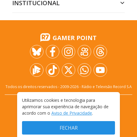
INSTITUCIONAL
GAMER POINT
Todos os direitos reservados - 2009-
2026
- Rádio e Televisão Record S.A
Utilizamos cookies e tecnologia para
CARREIRA
FALE CONOSCO
PRIVACIDADE
aprimorar sua experiência de navegação de
TERMOS E CONDIÇÕES DE USO
acordo com o
Aviso de Privacidade
.
FECHAR