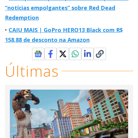
“notícias empolgantes” sobre Red Dead
Redemption
CAIU MAIS | GoPro HERO13 Black com R$
158,88 de desconto na Amazon
Últimas