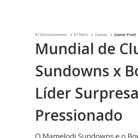
R7 Entretenimento
R7 Nitro
Games
Gamer Point
Mundial de Cl
Sundowns x B
Líder Surpresa
Pressionado
O Mamelodi Sundowns e o Bor