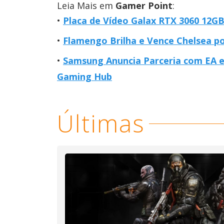
Leia Mais em
Gamer Point
:
Placa de Vídeo Galax RTX 3060 12G
Flamengo Brilha e Vence Chelsea po
Samsung Anuncia Parceria com EA 
Gaming Hub
Últimas