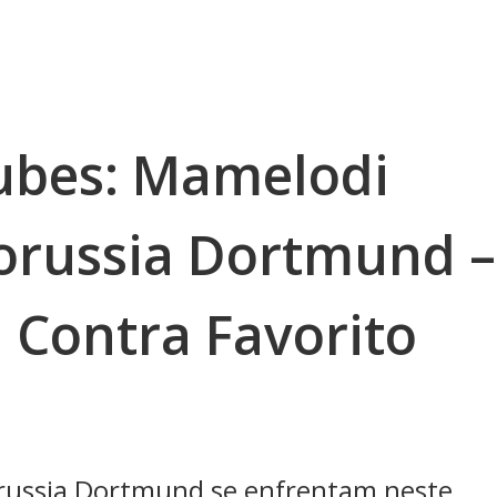
ubes: Mamelodi
orussia Dortmund –
 Contra Favorito
ussia Dortmund se enfrentam neste