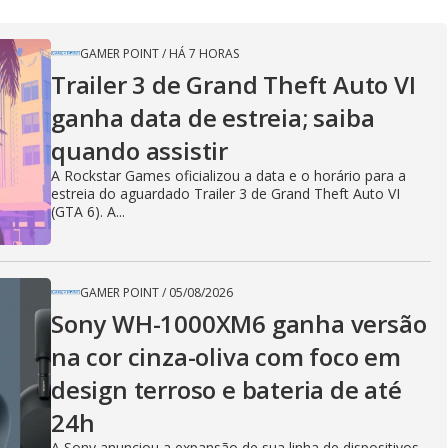
GAMER POINT
/
HÁ 7 HORAS
Trailer 3 de Grand Theft Auto VI
ganha data de estreia; saiba
quando assistir
A Rockstar Games oficializou a data e o horário para a
estreia do aguardado Trailer 3 de Grand Theft Auto VI
(GTA 6). A...
GAMER POINT
/
05/08/2026
Sony WH-1000XM6 ganha versão
na cor cinza-oliva com foco em
design terroso e bateria de até
24h
A Sony anunciou a expansão de sua linha de dispositivos