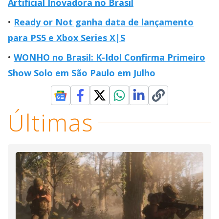
Artificial Inovadora no Brasil
Ready or Not ganha data de lançamento
para PS5 e Xbox Series X|S
WONHO no Brasil: K-Idol Confirma Primeiro
Show Solo em São Paulo em Julho
Últimas