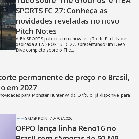
Tudo sobre ‘The Grounds’ em EA
SPORTS FC 27: Conheça as
novidades reveladas no novo
Pitch Notes
A EA SPORTS publicou uma nova edição do Pitch Notes
dedicada a EA SPORTS FC 27, apresentando um Deep
Dive completo sobre o The...
orte permanente de preço no Brasil,
ão em 2027
vidades para Monster Hunter Wilds. O título, já disponível para
GAMER POINT
/
04/08/2026
OPPO lança linha Reno16 no
Brasil com câmeras de 50 MP,