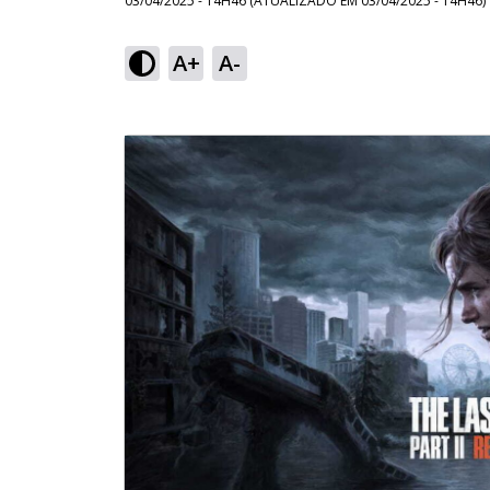
03/04/2025 - 14H46
(ATUALIZADO EM
03/04/2025 - 14H46
)
A+
A-