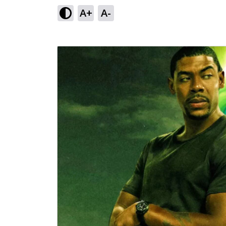
A+
A-