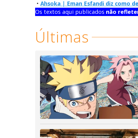
•
Ahsoka | Eman Esfandi diz como de
Os textos aqui publicados
não reflet
Últimas