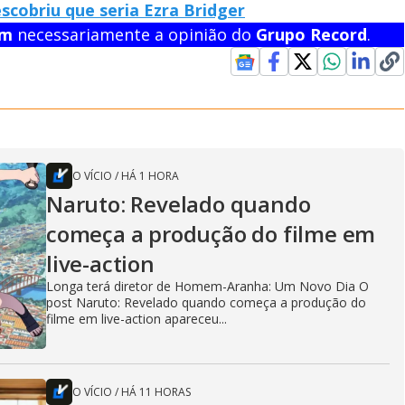
scobriu que seria Ezra Bridger
em
necessariamente a opinião do
Grupo Record
.
O VÍCIO
/
HÁ 1 HORA
Naruto: Revelado quando
começa a produção do filme em
live-action
Longa terá diretor de Homem-Aranha: Um Novo Dia O
post Naruto: Revelado quando começa a produção do
filme em live-action apareceu...
O VÍCIO
/
HÁ 11 HORAS