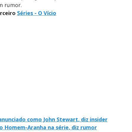
m rumor.
arceiro
Séries - O Vício
anunciado como John Stewart, diz insider
do Homem-Aranha na série, diz rumor