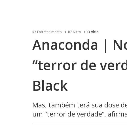
R7 Entretenimento
R7 Nitro
O Vício
Anaconda | No
“terror de ver
Black
Mas, também terá sua dose d
um “terror de verdade”, afirm