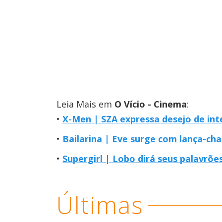
Leia Mais em
O Vício - Cinema
:
X-Men | SZA expressa desejo de i
Bailarina | Eve surge com lança-c
Supergirl | Lobo dirá seus palavrõe
Últimas