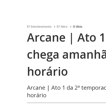
R7 Entretenimento
R7 Nitro
O Vício
Arcane | Ato 
chega amanhã 
horário
Arcane | Ato 1 da 2ª tempora
horário