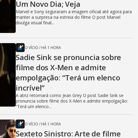
Um Novo Dia; Veja
Marvel e Sony seguraram a imagem oficial até agora para
manter a surpresa na estreia do filme O post Marvel
divulga visual final...
O VÍCIO
/
HÁ 1 HORA
Sadie Sink se pronuncia sobre
filme dos X-Men e admite
empolgação: “Terá um elenco
incrível”
A atriz retornará como Jean Grey O post Sadie Sink se
pronuncia sobre filme dos X-Men e admite empolgação:
“Terá um elenco...
O VÍCIO
/
HÁ 1 HORA
Sexteto Sinistro: Arte de filme