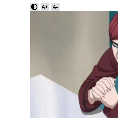
A+
A-