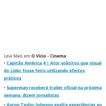
Leia Mais em
O Vício - Cinema
:
Capitão América 4 | Ator solicitou que visual
do Líder fosse feito utilizando efeitos
práticos
Superman receberá trailer oficial na próxima
semana, dizem jornalistas
Aaron Taylor-Johnson exalta experiências ao