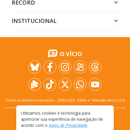
RECORD
INSTITUCIONAL
O VÍCIO
Todos os direitos reservados - 2009-
2026
- Rádio e Televisão Record S.A
Utilizamos cookies e tecnologia para
CARREIRA
FALE CONOSCO
PRIVACIDADE
aprimorar sua experiência de navegação de
TERMOS E CONDIÇÕES DE USO
acordo com o
Aviso de Privacidade
.