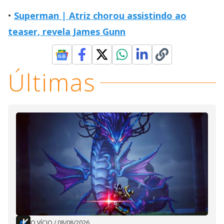
Superman | Atriz chorou assistindo ao
teaser, revela James Gunn
Últimas
O VÍCIO
/
08/08/2026