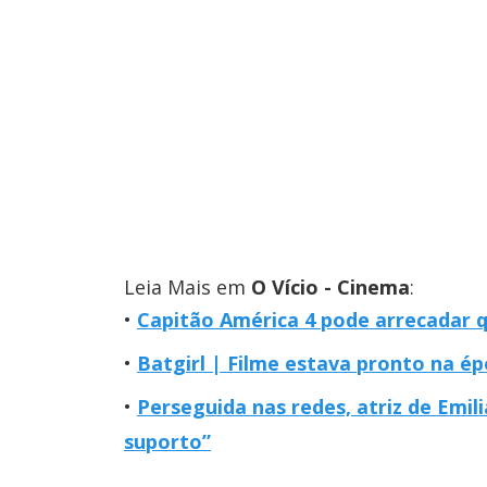
Leia Mais em
O Vício - Cinema
:
Capitão América 4 pode arrecadar 
Batgirl | Filme estava pronto na 
Perseguida nas redes, atriz de Emil
suporto”