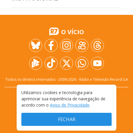
O VÍCIO
Todos os direitos reservados - 2009-
2026
- Rádio e Televisão Record S.A
Utilizamos cookies e tecnologia para
CARREIRA
FALE CONOSCO
PRIVACIDADE
aprimorar sua experiência de navegação de
TERMOS E CONDIÇÕES DE USO
acordo com o
Aviso de Privacidade
.
FECHAR