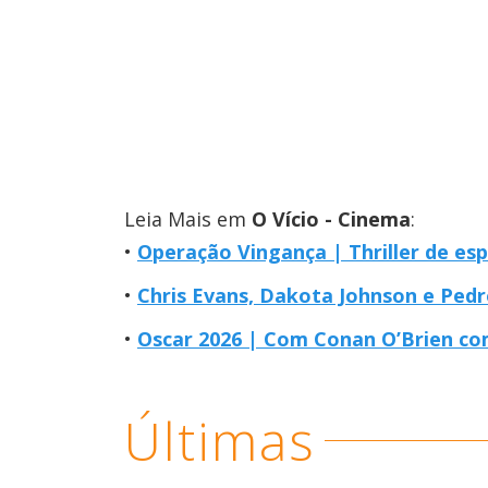
Leia Mais em
O Vício - Cinema
:
Operação Vingança | Thriller de e
Chris Evans, Dakota Johnson e Pedr
Oscar 2026 | Com Conan O’Brien co
Últimas