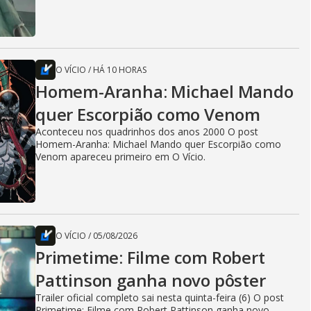
O VÍCIO
/
HÁ 10 HORAS
Homem-Aranha: Michael Mando
quer Escorpião como Venom
Aconteceu nos quadrinhos dos anos 2000 O post
Homem-Aranha: Michael Mando quer Escorpião como
Venom apareceu primeiro em O Vício.
O VÍCIO
/
05/08/2026
Primetime: Filme com Robert
Pattinson ganha novo pôster
Trailer oficial completo sai nesta quinta-feira (6) O post
Primetime: Filme com Robert Pattinson ganha novo