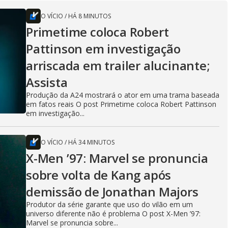
O VÍCIO
/
HÁ 8 MINUTOS
Primetime coloca Robert
Pattinson em investigação
arriscada em trailer alucinante;
Assista
Produção da A24 mostrará o ator em uma trama baseada
em fatos reais O post Primetime coloca Robert Pattinson
em investigação...
O VÍCIO
/
HÁ 34 MINUTOS
X-Men ’97: Marvel se pronuncia
sobre volta de Kang após
demissão de Jonathan Majors
Produtor da série garante que uso do vilão em um
universo diferente não é problema O post X-Men ’97:
Marvel se pronuncia sobre...