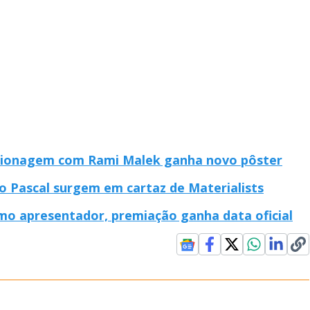
spionagem com Rami Malek ganha novo pôster
o Pascal surgem em cartaz de Materialists
mo apresentador, premiação ganha data oficial