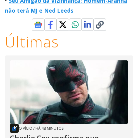
Seu Amigão da Vizinhança: Homem-Aranha
não terá MJ e Ned Leeds
Últimas
O VÍCIO
/
HÁ 48 MINUTOS
Charlie Cox confirma que