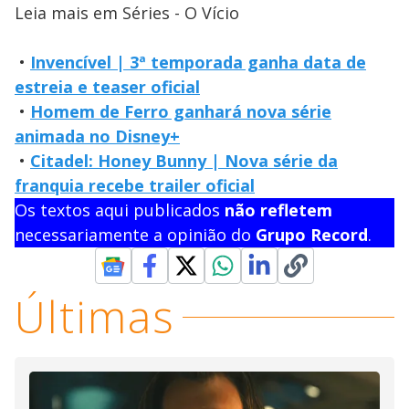
Leia mais em Séries - O Vício
•
Invencível | 3ª temporada ganha data de
estreia e teaser oficial
•
Homem de Ferro ganhará nova série
animada no Disney+
•
Citadel: Honey Bunny | Nova série da
franquia recebe trailer oficial
Os textos aqui publicados
não refletem
necessariamente a opinião do
Grupo Record
.
Últimas