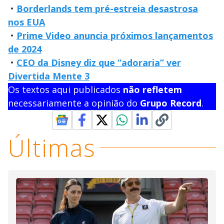
•
Borderlands tem pré-estreia desastrosa
nos EUA
•
Prime Video anuncia próximos lançamentos
de 2024
•
CEO da Disney diz que “adoraria” ver
Divertida Mente 3
Os textos aqui publicados
não refletem
necessariamente a opinião do
Grupo Record
.
Últimas