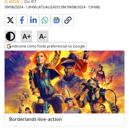
O VÍCIO
|
Do R7
09/08/2024 - 13H06
(ATUALIZADO EM
09/08/2024 - 13H06
)
A+
A-
Adicione como fonte preferencial no Google
Opens in new window
Borderlands-live-action