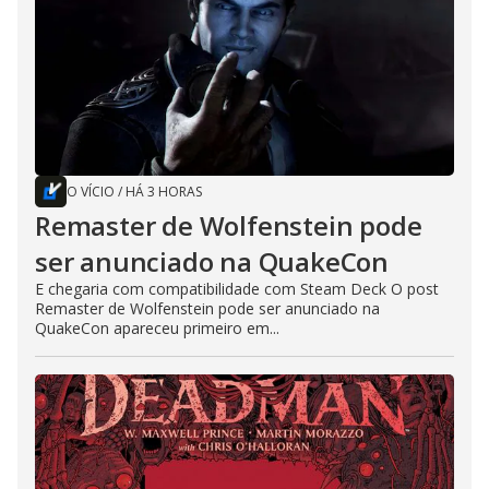
O VÍCIO
/
HÁ 3 HORAS
Remaster de Wolfenstein pode
ser anunciado na QuakeCon
E chegaria com compatibilidade com Steam Deck O post
Remaster de Wolfenstein pode ser anunciado na
QuakeCon apareceu primeiro em...