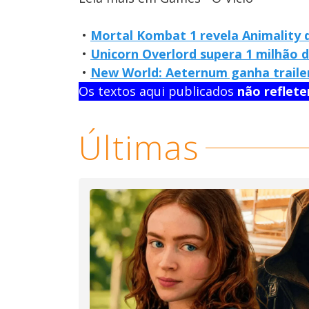
•
Mortal Kombat 1 revela Animality d
•
Unicorn Overlord supera 1 milhão 
•
New World: Aeternum ganha traile
Os textos aqui publicados
não reflet
Últimas