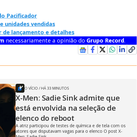
o Pacificador
de unidades vendidas
r de lançamento e detalhes
em
necessariamente a opinião do
Grupo Record
.
O VÍCIO
/
HÁ 33 MINUTOS
X-Men: Sadie Sink admite que
está envolvida na seleção de
elenco do reboot
A atriz participou de testes de química e de tela com os
atores que disputavam vagas para o elenco O post X-
Men: Sadie Sink...