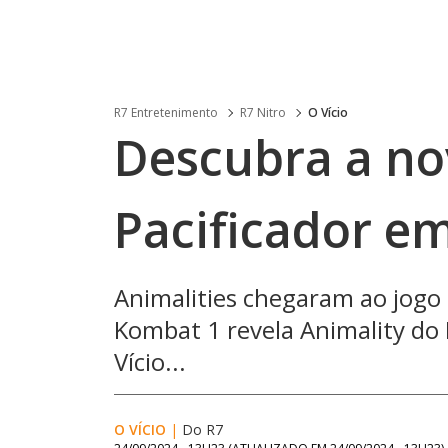
R7 Entretenimento
R7 Nitro
O Vício
Descubra a no
Pacificador e
Animalities chegaram ao jogo 
Kombat 1 revela Animality do 
Vício...
O VÍCIO
|
Do R7