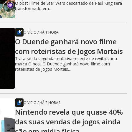
O post Filme de Star Wars descartado de Paul King será
transformado em...
O VÍCIO
/
HÁ 1 HORA
O Duende ganhará novo filme
com roteiristas de Jogos Mortais
Trata-se da segunda tentativa recente de revitalizar a
marca O post O Duende ganhará novo filme com
roteiristas de Jogos Mortais...
O VÍCIO
/
HÁ 2 HORAS
Nintendo revela que quase 40%
das suas vendas de jogos ainda
são em mídia física