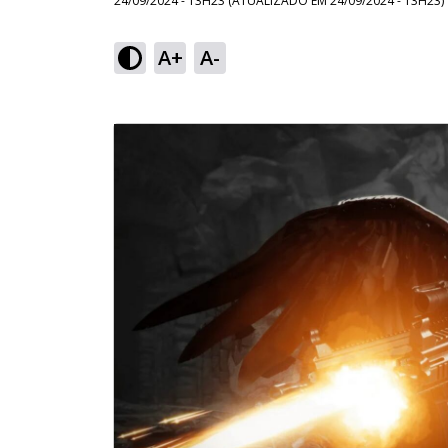
24/09/2024 - 13H23
(ATUALIZADO EM
24/09/2024 - 13H23
)
A+
A-