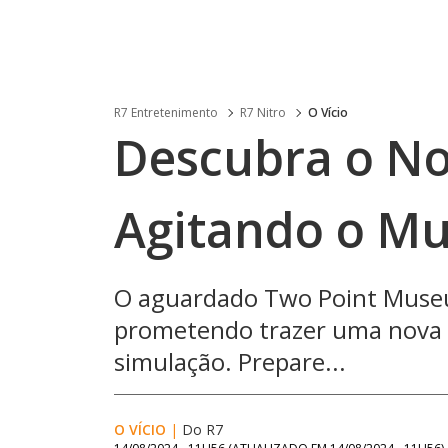
R7 Entretenimento
R7 Nitro
O Vício
Descubra o No
Agitando o M
O aguardado Two Point Museu
prometendo trazer uma nova e
simulação. Prepare...
O VÍCIO
|
Do R7