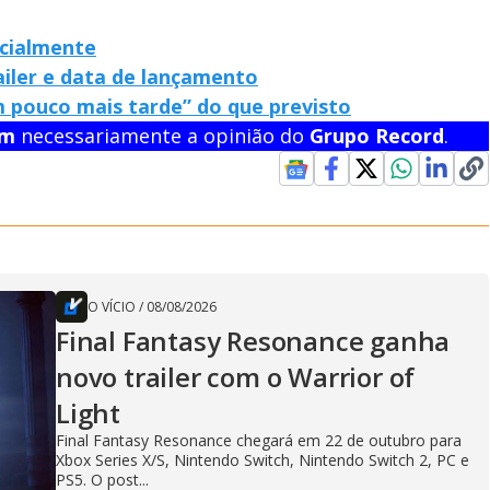
cialmente
ailer e data de lançamento
 pouco mais tarde” do que previsto
em
necessariamente a opinião do
Grupo Record
.
O VÍCIO
/
08/08/2026
Final Fantasy Resonance ganha
novo trailer com o Warrior of
Light
Final Fantasy Resonance chegará em 22 de outubro para
Xbox Series X/S, Nintendo Switch, Nintendo Switch 2, PC e
PS5. O post...