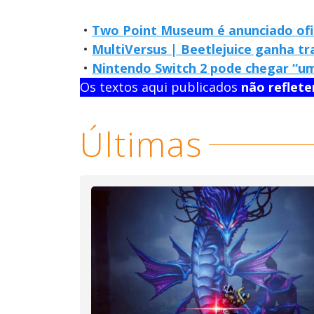
•
Two Point Museum é anunciado ofi
•
MultiVersus | Beetlejuice ganha tr
•
Nintendo Switch 2 pode chegar “um
Os textos aqui publicados
não reflet
Últimas