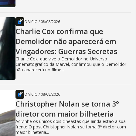
O VÍCIO
/
08/08/2026
Charlie Cox confirma que
Demolidor não aparecerá em
Vingadores: Guerras Secretas
Charlie Cox, que vive o Demolidor no Universo
Cinematográfico da Marvel, confirmou que o Demolidor
não aparecerá no filme...
O VÍCIO
/
08/08/2026
Christopher Nolan se torna 3º
diretor com maior bilheteria
Adivinhe os únicos dois cineastas que ainda estão à sua
frente O post Christopher Nolan se torna 3º diretor com
maior bilheteria...