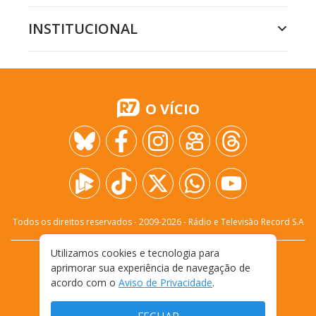
INSTITUCIONAL
O VÍCIO
Todos os direitos reservados - 2009-
2026
- Rádio e Televisão Record S.A
Utilizamos cookies e tecnologia para
CARREIRA
FALE CONOSCO
PRIVACIDADE
aprimorar sua experiência de navegação de
TERMOS E CONDIÇÕES DE USO
acordo com o
Aviso de Privacidade
.