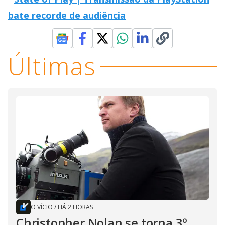
bate recorde de audiência
Últimas
O VÍCIO
/
HÁ 2 HORAS
Christopher Nolan se torna 3º