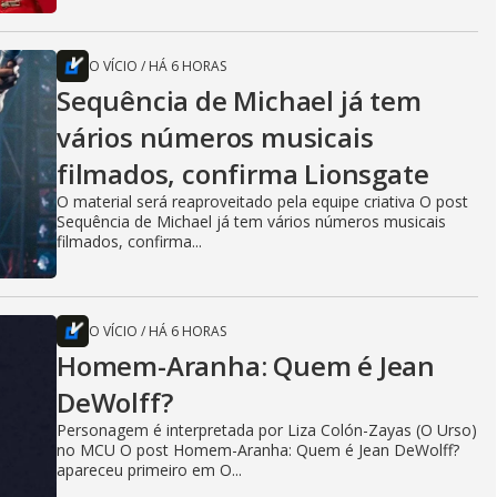
O VÍCIO
/
HÁ 6 HORAS
Sequência de Michael já tem
vários números musicais
filmados, confirma Lionsgate
O material será reaproveitado pela equipe criativa O post
Sequência de Michael já tem vários números musicais
filmados, confirma...
O VÍCIO
/
HÁ 6 HORAS
Homem-Aranha: Quem é Jean
DeWolff?
Personagem é interpretada por Liza Colón-Zayas (O Urso)
no MCU O post Homem-Aranha: Quem é Jean DeWolff?
apareceu primeiro em O...