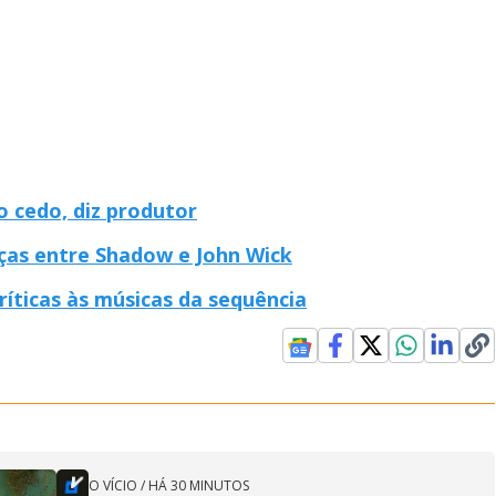
 cedo, diz produtor
ças entre Shadow e John Wick
íticas às músicas da sequência
O VÍCIO
/
HÁ 30 MINUTOS