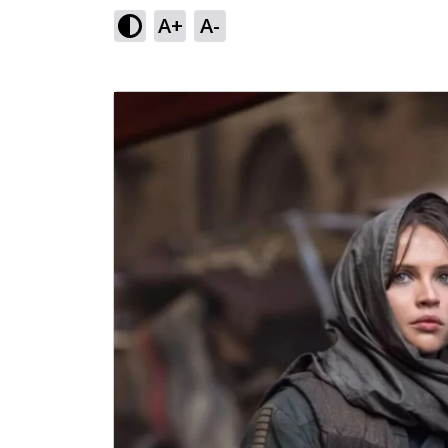
A+
A-