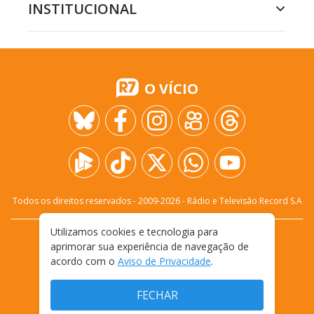
INSTITUCIONAL
O VÍCIO
Todos os direitos reservados - 2009-
2026
- Rádio e Televisão Record S.A
Utilizamos cookies e tecnologia para
CARREIRA
FALE CONOSCO
PRIVACIDADE
aprimorar sua experiência de navegação de
TERMOS E CONDIÇÕES DE USO
acordo com o
Aviso de Privacidade
.
FECHAR