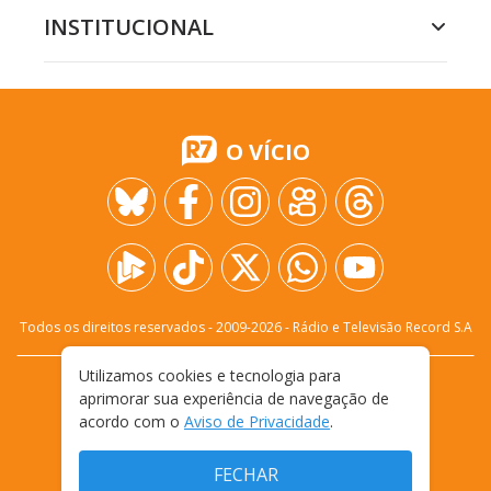
INSTITUCIONAL
O VÍCIO
Todos os direitos reservados - 2009-
2026
- Rádio e Televisão Record S.A
Utilizamos cookies e tecnologia para
CARREIRA
FALE CONOSCO
PRIVACIDADE
aprimorar sua experiência de navegação de
TERMOS E CONDIÇÕES DE USO
acordo com o
Aviso de Privacidade
.
FECHAR