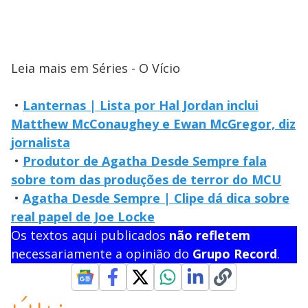
Leia mais em Séries - O Vício
•
Lanternas | Lista por Hal Jordan inclui
Matthew McConaughey e Ewan McGregor, diz
jornalista
•
Produtor de Agatha Desde Sempre fala
sobre tom das produções de terror do MCU
•
Agatha Desde Sempre | Clipe dá dica sobre
real papel de Joe Locke
Os textos aqui publicados
não refletem
necessariamente a opinião do
Grupo Record
.