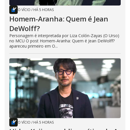
O VÍCIO
/
HÁ 5 HORAS
Homem-Aranha: Quem é Jean
DeWolff?
Personagem é interpretada por Liza Colón-Zayas (O Urso)
no MCU O post Homem-Aranha: Quem é Jean DeWolff?
apareceu primeiro em O...
O VÍCIO
/
HÁ 5 HORAS