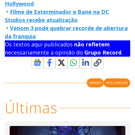
Hollywood
•
Filme de Exterminador e Bane na DC
Studios recebe atualização
•
Venom 3 pode quebrar recorde de abertura
da franquia
Os textos aqui publicados
não refletem
necessariamente a opinião do
Grupo Record
.
ANIMES
HOLLYWOOD
Últimas