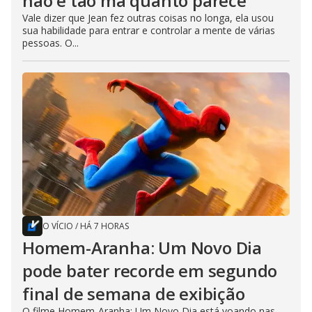
não é tão má quanto parece
Vale dizer que Jean fez outras coisas no longa, ela usou
sua habilidade para entrar e controlar a mente de várias
pessoas. O...
O VÍCIO
/
HÁ 7 HORAS
Homem-Aranha: Um Novo Dia
pode bater recorde em segundo
final de semana de exibição
O filme Homem-Aranha: Um Novo Dia está voando nas