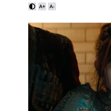
A+
A-