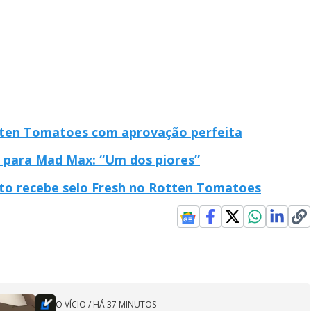
otten Tomatoes com aprovação perfeita
e para Mad Max: “Um dos piores”
to recebe selo Fresh no Rotten Tomatoes
O VÍCIO
/
HÁ 37 MINUTOS