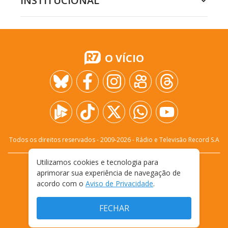
INSTITUCIONAL
O VÍCIO
Todos os direitos reservados - 2009-
2026
- Rádio e Televisão Record S.A
Utilizamos cookies e tecnologia para
CARREIRA
FALE CONOSCO
PRIVACIDADE
aprimorar sua experiência de navegação de
TERMOS E CONDIÇÕES DE USO
acordo com o
Aviso de Privacidade
.
FECHAR