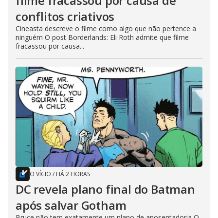
filme fracassou por causa de
conflitos criativos
Cineasta descreve o filme como algo que não pertence a
ninguém O post Borderlands: Eli Roth admite que filme
fracassou por causa...
O VÍCIO
/
HÁ 2 HORAS
DC revela plano final do Batman
após salvar Gotham
Bruce não tem exatamente um plano de aposentadoria O