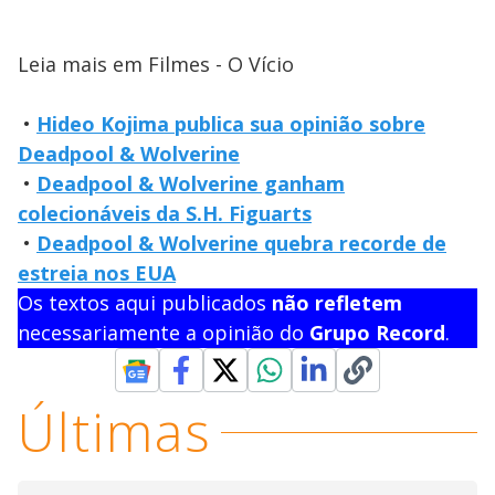
Leia mais em Filmes - O Vício
•
Hideo Kojima publica sua opinião sobre
Deadpool & Wolverine
•
Deadpool & Wolverine ganham
colecionáveis da S.H. Figuarts
•
Deadpool & Wolverine quebra recorde de
estreia nos EUA
Os textos aqui publicados
não refletem
necessariamente a opinião do
Grupo Record
.
Últimas