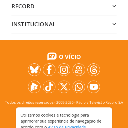
RECORD
INSTITUCIONAL
O VÍCIO
Todos os direitos reservados - 2009-
2026
- Rádio e Televisão Record S.A
Utilizamos cookies e tecnologia para
CARREIRA
FALE CONOSCO
PRIVACIDADE
aprimorar sua experiência de navegação de
TERMOS E CONDIÇÕES DE USO
acordo com o
Aviso de Privacidade
.