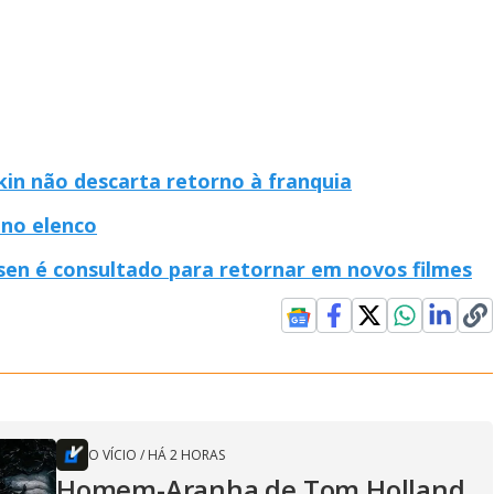
in não descarta retorno à franquia
 no elenco
sen é consultado para retornar em novos filmes
O VÍCIO
/
HÁ 2 HORAS
Homem-Aranha de Tom Holland