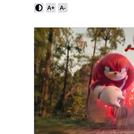
A+
A-