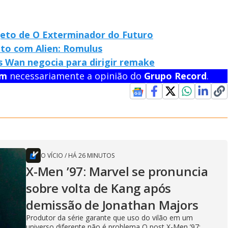
eto de O Exterminador do Futuro
to com Alien: Romulus
 Wan negocia para dirigir remake
em
necessariamente a opinião do
Grupo Record
.
O VÍCIO
/
HÁ 26 MINUTOS
X-Men ’97: Marvel se pronuncia
sobre volta de Kang após
demissão de Jonathan Majors
Produtor da série garante que uso do vilão em um
universo diferente não é problema O post X-Men ’97: