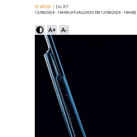
O VÍCIO
|
Do R7
12/08/2024 - 16H06
(ATUALIZADO EM
12/08/2024 - 16H06
)
A+
A-