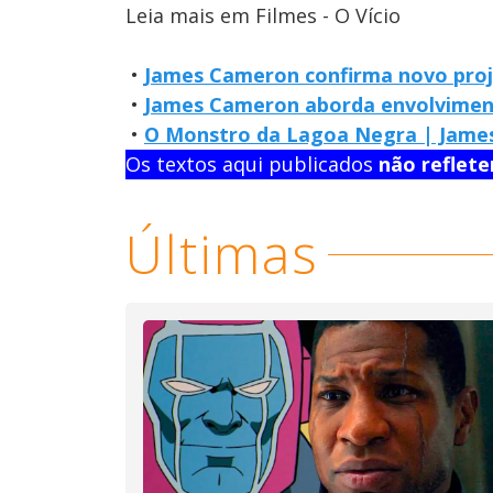
Leia mais em Filmes - O Vício
•
James Cameron confirma novo proj
•
James Cameron aborda envolvimen
•
O Monstro da Lagoa Negra | James
Os textos aqui publicados
não reflet
Últimas