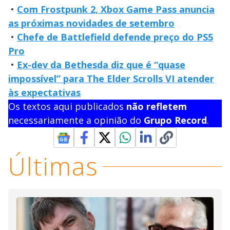
•
Com Frostpunk 2, Xbox Game Pass anuncia
as próximas novidades de setembro
•
Chefe de Battlefield defende preço do PS5
Pro
•
Ex-dev da Bethesda diz que é “quase
impossível” para The Elder Scrolls VI atender
às expectativas
Os textos aqui publicados
não refletem
necessariamente a opinião do
Grupo Record
.
Últimas