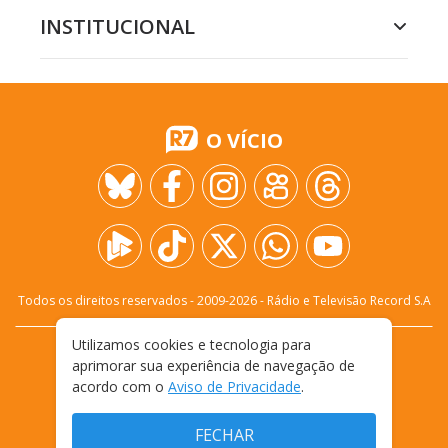
INSTITUCIONAL
O VÍCIO
Todos os direitos reservados - 2009-
2026
- Rádio e Televisão Record S.A
Utilizamos cookies e tecnologia para
CARREIRA
FALE CONOSCO
PRIVACIDADE
aprimorar sua experiência de navegação de
TERMOS E CONDIÇÕES DE USO
acordo com o
Aviso de Privacidade
.
FECHAR