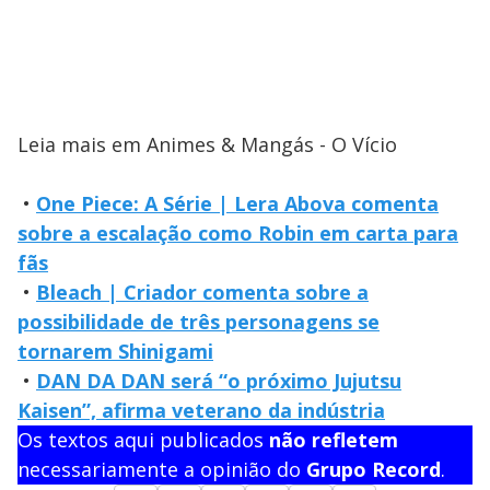
Leia mais em Animes & Mangás - O Vício
•
One Piece: A Série | Lera Abova comenta
sobre a escalação como Robin em carta para
fãs
•
Bleach | Criador comenta sobre a
possibilidade de três personagens se
tornarem Shinigami
•
DAN DA DAN será “o próximo Jujutsu
Kaisen”, afirma veterano da indústria
Os textos aqui publicados
não refletem
necessariamente a opinião do
Grupo Record
.