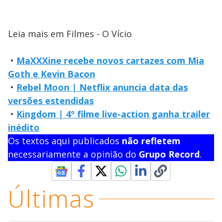
Leia mais em Filmes - O Vício
•
MaXXXine recebe novos cartazes com Mia
Goth e Kevin Bacon
•
Rebel Moon | Netflix anuncia data das
versões estendidas
•
Kingdom | 4º filme live-action ganha trailer
inédito
Os textos aqui publicados
não refletem
necessariamente a opinião do
Grupo Record
.
Últimas