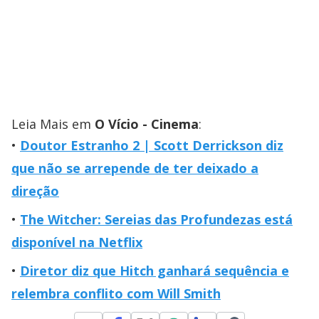
Leia Mais em
O Vício - Cinema
:
Doutor Estranho 2 | Scott Derrickson diz
que não se arrepende de ter deixado a
direção
The Witcher: Sereias das Profundezas está
disponível na Netflix
Diretor diz que Hitch ganhará sequência e
relembra conflito com Will Smith