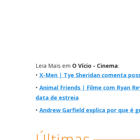
Leia Mais em
O Vício - Cinema
:
X-Men | Tye Sheridan comenta possi
Animal Friends | Filme com Ryan R
data de estreia
Andrew Garfield explica por que é
Últimas