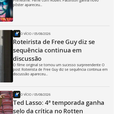
Primetime: Filme com Robert Pattinson ganha novo
pôster apareceu...
O VÍCIO
/
05/08/2026
Roteirista de Free Guy diz se
sequência continua em
discussão
O filme original se tornou um sucesso surpreendente O
post Roteirista de Free Guy diz se sequência continua em
discussão apareceu...
O VÍCIO
/
05/08/2026
Ted Lasso: 4ª temporada ganha
selo da crítica no Rotten