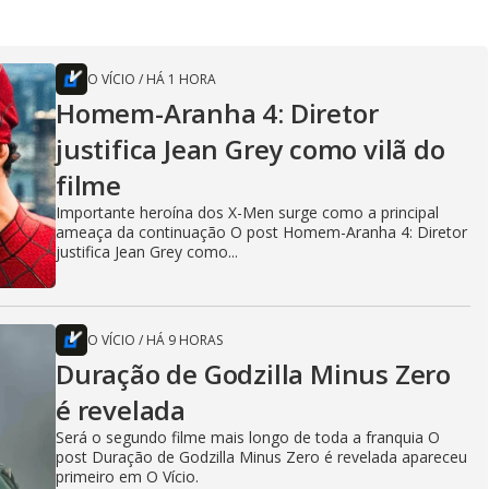
O VÍCIO
/
HÁ 1 HORA
Homem-Aranha 4: Diretor
justifica Jean Grey como vilã do
filme
Importante heroína dos X-Men surge como a principal
ameaça da continuação O post Homem-Aranha 4: Diretor
justifica Jean Grey como...
O VÍCIO
/
HÁ 9 HORAS
Duração de Godzilla Minus Zero
é revelada
Será o segundo filme mais longo de toda a franquia O
post Duração de Godzilla Minus Zero é revelada apareceu
primeiro em O Vício.