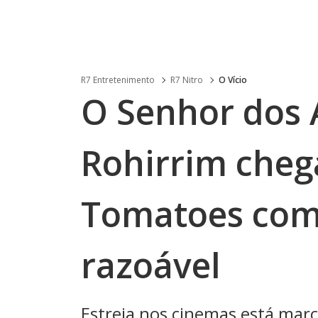
R7 Entretenimento
R7 Nitro
O Vício
O Senhor dos 
Rohirrim cheg
Tomatoes com
razoável
Estreia nos cinemas está mar