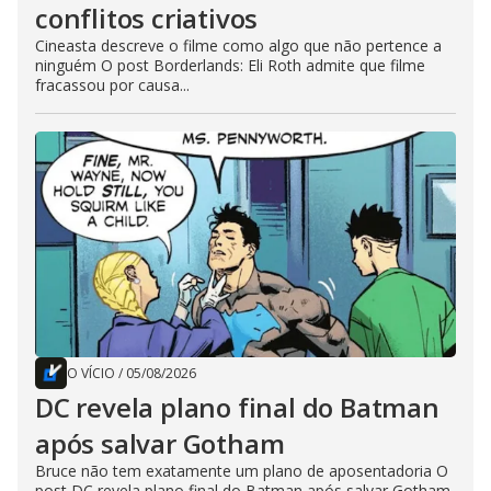
conflitos criativos
Cineasta descreve o filme como algo que não pertence a
ninguém O post Borderlands: Eli Roth admite que filme
fracassou por causa...
O VÍCIO
/
05/08/2026
DC revela plano final do Batman
após salvar Gotham
Bruce não tem exatamente um plano de aposentadoria O
post DC revela plano final do Batman após salvar Gotham