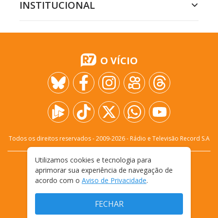
INSTITUCIONAL
O VÍCIO
Todos os direitos reservados - 2009-
2026
- Rádio e Televisão Record S.A
Utilizamos cookies e tecnologia para
CARREIRA
FALE CONOSCO
PRIVACIDADE
aprimorar sua experiência de navegação de
TERMOS E CONDIÇÕES DE USO
acordo com o
Aviso de Privacidade
.
FECHAR