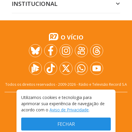
INSTITUCIONAL
O VÍCIO
Todos os direitos reservados - 2009-
2026
- Rádio e Televisão Record S.A
Utilizamos cookies e tecnologia para
CARREIRA
FALE CONOSCO
PRIVACIDADE
aprimorar sua experiência de navegação de
TERMOS E CONDIÇÕES DE USO
acordo com o
Aviso de Privacidade
.
FECHAR